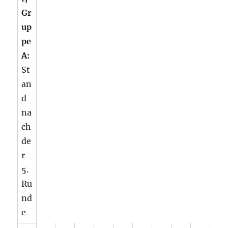
Gr
up
pe
A:
St
an
d
na
ch
de
r
5.
Ru
nd
e