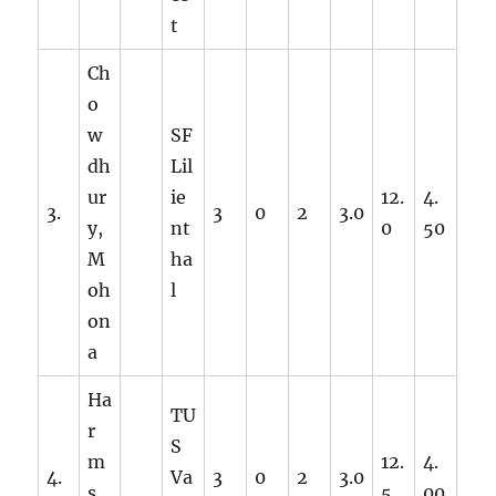
t
Ch
o
w
SF
dh
Lil
ur
ie
12.
4.
3.
3
0
2
3.0
y,
nt
0
50
M
ha
oh
l
on
a
Ha
TU
r
S
m
12.
4.
4.
Va
3
0
2
3.0
s,
5
00