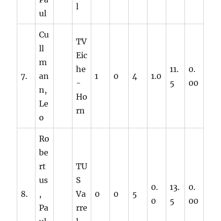
l
ul
Cu
TV
ll
Eic
m
he
11.
0.
7.
an
1
0
4
1.0
-
5
00
n,
Ho
Le
rn
o
Ro
be
rt
TU
us
S
0.
13.
0.
8.
,
Va
0
0
5
0
5
00
Pa
rre