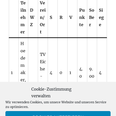
Te
Ve
iln
D
rei
Pu
So
Si
eh
W
n/
S
R
V
nk
Be
eg
m
Z
Or
te
r
e
er
t
H
oe
TV
de
Eic
m
he
4.
9.
1
ak
4
0
1
4
-
0
00
er,
Ho
Pi
Cookie-Zustimmung
rn
et
verwalten
er
Wir verwenden Cookies, um unsere Website und unseren Service
zu optimieren.
Ya
SK