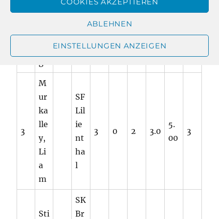
COOKIES AKZEPTIEREN
o,
Lil
Ha
ie
6.
ABLEHNEN
2
3
0
2
3.0
3
iy
nt
00
EINSTELLUNGEN ANZEIGEN
an
ha
g
l
M
ur
SF
ka
Lil
lle
ie
5.
3
3
0
2
3.0
3
y,
nt
00
Li
ha
a
l
m
SK
Sti
Br