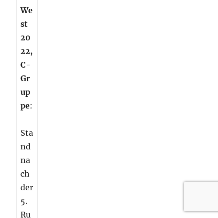
We
st
20
22,
C-
Gr
up
pe
:
Sta
nd
na
ch
der
5.
Ru