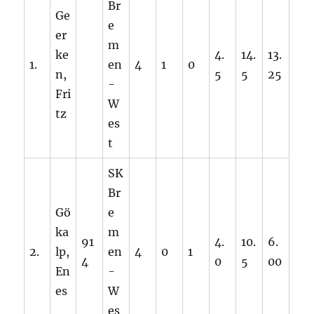
Br
Ge
e
er
m
ke
4.
14.
13.
1.
en
4
1
0
n,
5
5
25
-
Fri
W
tz
es
t
SK
Br
Gö
e
ka
m
91
4.
10.
6.
2.
lp,
en
4
0
1
4
0
5
00
En
-
es
W
es