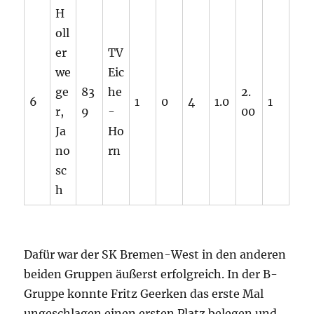
H
oll
er
TV
we
Eic
ge
83
he
2.
6
1
0
4
1.0
1
r,
9
-
00
Ja
Ho
no
rn
sc
h
Dafür war der SK Bremen-West in den anderen
beiden Gruppen äußerst erfolgreich. In der B-
Gruppe konnte Fritz Geerken das erste Mal
ungeschlagen einen ersten Platz belegen und