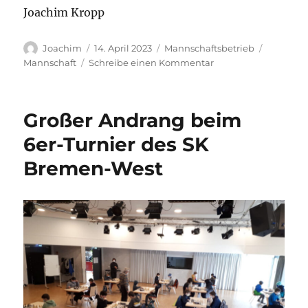
Joachim Kropp
Autor
Veröffentlicht
Kategorien
Schlagwö
Joachim
14. April 2023
Mannschaftsbetrieb
am
zu
Mannschaft
Schreibe einen Kommentar
FinWest
3
schafft
Großer Andrang beim
den
Aufstieg
6er-Turnier des SK
in
Bremen-West
die
Stadtliga