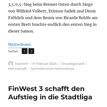
3,5:0,5-Sieg beim Bremer Osten durch Siege
von Wilfried Volbert, Etienne Sadek und Denis
Fröhlich und dem Remis von Ricarda Rohlfs am
ersten Brett brachte endlich den ersten Sieg in
dieser Saison.
:
Weiterlesen
FinWest
,
Seite
Seite
Seiten:
1
2
5
Autor
Veröffentlicht
Kategorien
Schlagwört
Joachim
9. Februar 2024
Uncategorized
steht
am
zu
Mannschaft
Schreibe einen Kommentar
als
FinWest
erster
5
steht
Aufsteiger
FinWest 3 schafft den
als
in
erster
Aufstieg in die Stadtliga
die
Aufsteiger
in
B-