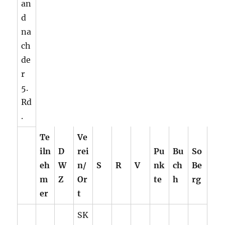
an
d
na
ch
de
r
5.
Rd
.
Te
Ve
iln
D
rei
Pu
Bu
So
eh
W
n/
S
R
V
nk
ch
Be
m
Z
Or
te
h
rg
er
t
SK