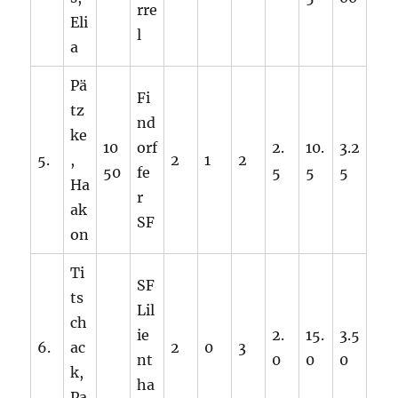
rre
Eli
l
a
Pä
Fi
tz
nd
ke
10
orf
2.
10.
3.2
5.
,
2
1
2
50
fe
5
5
5
Ha
r
ak
SF
on
Ti
SF
ts
Lil
ch
ie
2.
15.
3.5
6.
ac
2
0
3
nt
0
0
0
k,
ha
Pa