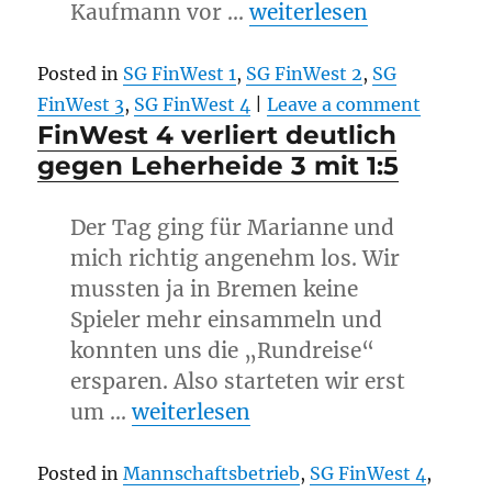
„Benjamin Kaufmann u
Kaufmann vor …
weiterlesen
Posted in
SG FinWest 1
,
SG FinWest 2
,
SG
FinWest 3
,
SG FinWest 4
|
Leave a comment
FinWest 4 verliert deutlich
gegen Leherheide 3 mit 1:5
Der Tag ging für Marianne und
mich richtig angenehm los. Wir
mussten ja in Bremen keine
Spieler mehr einsammeln und
konnten uns die „Rundreise“
ersparen. Also starteten wir erst
„FinWest 4 verliert deutlich gegen
um …
weiterlesen
Posted in
Mannschaftsbetrieb
,
SG FinWest 4
,