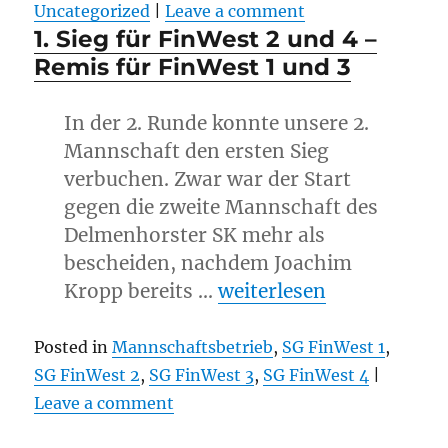
Uncategorized
|
Leave a comment
1. Sieg für FinWest 2 und 4 –
Remis für FinWest 1 und 3
In der 2. Runde konnte unsere 2.
Mannschaft den ersten Sieg
verbuchen. Zwar war der Start
gegen die zweite Mannschaft des
Delmenhorster SK mehr als
bescheiden, nachdem Joachim
„1. Sieg für FinWest 2 u
Kropp bereits …
weiterlesen
Posted in
Mannschaftsbetrieb
,
SG FinWest 1
,
SG FinWest 2
,
SG FinWest 3
,
SG FinWest 4
|
Leave a comment