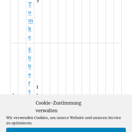
T
o
m
k
e
E
b
b
e
r
1
s
1
1
,
Cookie-Zustimmung
3
7
W
verwalten
0
il
Wir verwenden Cookies, um unsere Website und unseren Service
zu optimieren.
f