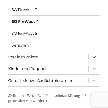
SG FinWest 3
SG FinWest 4
SG FinWest 5
Senioren
Unterme
Vereinsturniere
öffnen
Unterme
Kinder und Jugend
öffnen
Unterme
Gerold-Menze-Gedächtnisturnier
öffnen
SK Bremen-West e.V.
Datenschutzerklärung
Stolz
präsentiert von WordPress