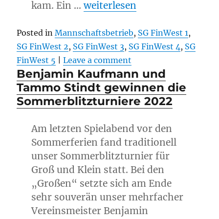
„FinWest 3 kommt den Aufst
kam. Ein …
weiterlesen
Posted in
Mannschaftsbetrieb
,
SG FinWest 1
,
SG FinWest 2
,
SG FinWest 3
,
SG FinWest 4
,
SG
FinWest 5
|
Leave a comment
Benjamin Kaufmann und
Tammo Stindt gewinnen die
Sommerblitzturniere 2022
Am letzten Spielabend vor den
Sommerferien fand traditionell
unser Sommerblitzturnier für
Groß und Klein statt. Bei den
„Großen“ setzte sich am Ende
sehr souverän unser mehrfacher
Vereinsmeister Benjamin