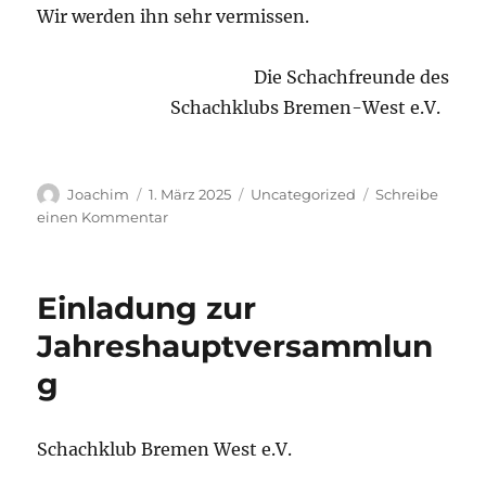
Wir werden ihn sehr vermissen.
Die Schachfreunde des
Schachklubs Bremen-West e.V.
Autor
Veröffentlicht
Kategorien
Joachim
1. März 2025
Uncategorized
Schreibe
am
zu
einen Kommentar
Traueranzeige
Einladung zur
Jahreshauptversammlun
g
Schachklub Bremen West e.V.