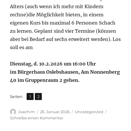
Alters (auch wenn ich mehr mit Kindern
rechne)die Möglichkeit bieten, in einem
eigenen Kurs bis maximal 6 Personen Schach
zu lernen. Geplant sind vier Termine (können
aber bei Bedarf auf sechs erweitert werden). Los
soll es am
Dienstag, d. 10.2.2026 um 16:00 Uhr
im Bürgerhaus Oslebshausen, Am Nonnenberg
40 im Gruppenraum 2 gehen.
,
Seite
Seite
Seiten:
1
2
Autor
Veröffentlicht
Kategorien
Joachim
26. Januar 2026
Uncategorized
am
zu
Schreibe einen Kommentar
Hast
du