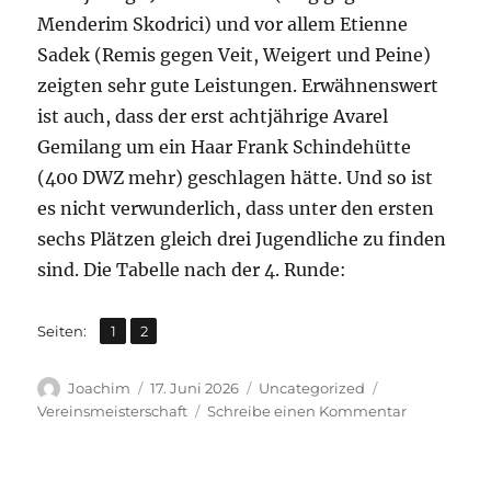
Menderim Skodrici) und vor allem Etienne
Sadek (Remis gegen Veit, Weigert und Peine)
zeigten sehr gute Leistungen. Erwähnenswert
ist auch, dass der erst achtjährige Avarel
Gemilang um ein Haar Frank Schindehütte
(400 DWZ mehr) geschlagen hätte. Und so ist
es nicht verwunderlich, dass unter den ersten
sechs Plätzen gleich drei Jugendliche zu finden
sind. Die Tabelle nach der 4. Runde:
,
Seite
Seite
Seiten:
1
2
Autor
Veröffentlicht
Kategorien
Schlagwörter
Joachim
17. Juni 2026
Uncategorized
am
zu
Vereinsmeisterschaft
Schreibe einen Kommentar
Viele
Überrasch
bei