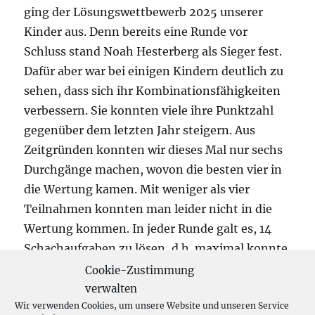
ging der Lösungswettbewerb 2025 unserer
Kinder aus. Denn bereits eine Runde vor
Schluss stand Noah Hesterberg als Sieger fest.
Dafür aber war bei einigen Kindern deutlich zu
sehen, dass sich ihr Kombinationsfähigkeiten
verbessern. Sie konnten viele ihre Punktzahl
gegenüber dem letzten Jahr steigern. Aus
Zeitgründen konnten wir dieses Mal nur sechs
Durchgänge machen, wovon die besten vier in
die Wertung kamen. Mit weniger als vier
Teilnahmen konnten man leider nicht in die
Wertung kommen. In jeder Runde galt es, 14
Schachaufgaben zu lösen, d.h. maximal konnte
man 56 Punkte erlangen. Dabei gelang es
Cookie-Zustimmung
neben Noah auch Jari Wahlhäuser im letzten
verwalten
Wir verwenden Cookies, um unsere Website und unseren Service
Durchgang, alle Aufgaben zu lösen. Tolle