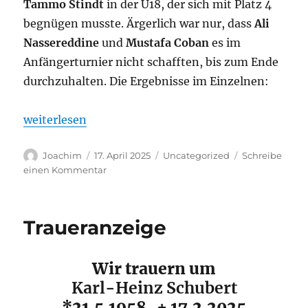
Tammo Stindt
in der U18, der sich mit Platz 4
begnügen musste. Ärgerlich war nur, dass
Ali
Nassereddine
und
Mustafa Coban
es im
Anfängerturnier nicht schafften, bis zum Ende
durchzuhalten. Die Ergebnisse im Einzelnen:
„Bremer Jugendeinzelmeisterschaft 2025 war ein vol
weiterlesen
Autor
Veröffentlicht
Kategorien
Joachim
17. April 2025
Uncategorized
Schreibe
am
zu
einen Kommentar
Bremer
Jugendeinzelmeisterschaft
2025
Traueranzeige
war
ein
voller
Wir trauern um
Erfolg
Karl-Heinz Schubert
*21.5.1958 + 17.2.2025