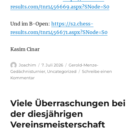
results.com/tnr1456669.aspx?SNode=S0
Und im B-Open:
https://s2.chess-
results.com/tnr1456671.aspx?SNode=S0
Kasim Cinar
Autor
Veröffentlicht
Kategorien
Joachim
7. Juli 2026
Gerold-Menze-
am
Gedächnisturnier
,
Uncategorized
Schreibe einen
zu
Kommentar
Einladung
zum
Gerold-
Viele Überraschungen bei
Menze-
Rapid-
der diesjährigen
Turnier
Vereinsmeisterschaft