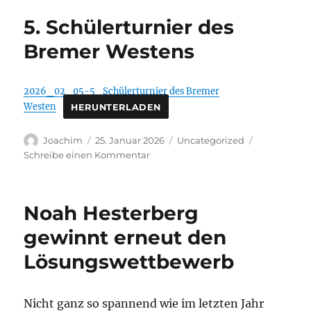
Lust
5. Schülerturnier des
Schach
zu
Bremer Westens
lernen?
2026_02_05-5_Schülerturnier des Bremer
Westen
HERUNTERLADEN
Autor
Veröffentlicht
Kategorien
Joachim
25. Januar 2026
Uncategorized
am
zu
Schreibe einen Kommentar
5.
Schülerturnier
des
Noah Hesterberg
Bremer
Westens
gewinnt erneut den
Lösungswettbewerb
Nicht ganz so spannend wie im letzten Jahr