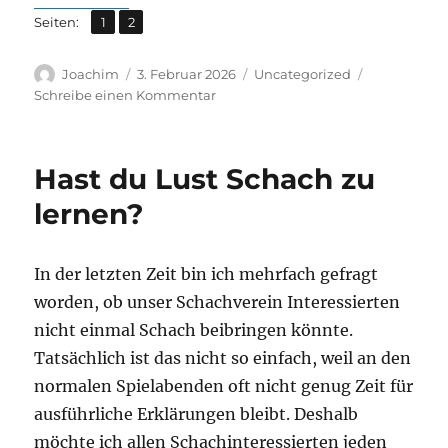
Jahreshauptversammlung
,
Seite
Seite
Seiten:
1
2
Autor
Veröffentlicht
Kategorien
Joachim
3. Februar 2026
Uncategorized
am
zu
Schreibe einen Kommentar
Jahreshauptversammlung
Hast du Lust Schach zu
lernen?
In der letzten Zeit bin ich mehrfach gefragt
worden, ob unser Schachverein Interessierten
nicht einmal Schach beibringen könnte.
Tatsächlich ist das nicht so einfach, weil an den
normalen Spielabenden oft nicht genug Zeit für
ausführliche Erklärungen bleibt. Deshalb
möchte ich allen Schachinteressierten jeden