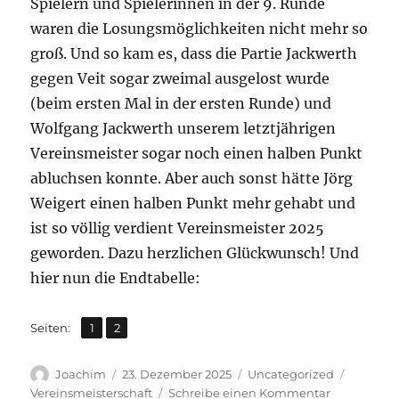
Spielern und Spielerinnen in der 9. Runde
waren die Losungsmöglichkeiten nicht mehr so
groß. Und so kam es, dass die Partie Jackwerth
gegen Veit sogar zweimal ausgelost wurde
(beim ersten Mal in der ersten Runde) und
Wolfgang Jackwerth unserem letztjährigen
Vereinsmeister sogar noch einen halben Punkt
abluchsen konnte. Aber auch sonst hätte Jörg
Weigert einen halben Punkt mehr gehabt und
ist so völlig verdient Vereinsmeister 2025
geworden. Dazu herzlichen Glückwunsch! Und
hier nun die Endtabelle:
,
Seite
Seite
Seiten:
1
2
Autor
Veröffentlicht
Kategorien
Schlagw
Joachim
23. Dezember 2025
Uncategorized
am
zu
Vereinsmeisterschaft
Schreibe einen Kommentar