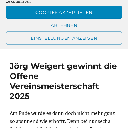
zu optimieren.
Leistung! Die Endtabelle:
COOKIES AKZEPTIEREN
,
Seite
Seite
Seiten:
1
2
ABLEHNEN
Autor
Veröffentlicht
Kategorien
Joachim
23. Januar 2026
Uncategorized
EINSTELLUNGEN ANZEIGEN
am
zu
Schreibe einen Kommentar
Noah
Hesterberg
gewinnt
Jörg Weigert gewinnt die
erneut
den
Offene
Lösungswettbewerb
Vereinsmeisterschaft
2025
Am Ende wurde es dann doch nicht mehr ganz
so spannend wie erhofft. Denn bei nur sechs