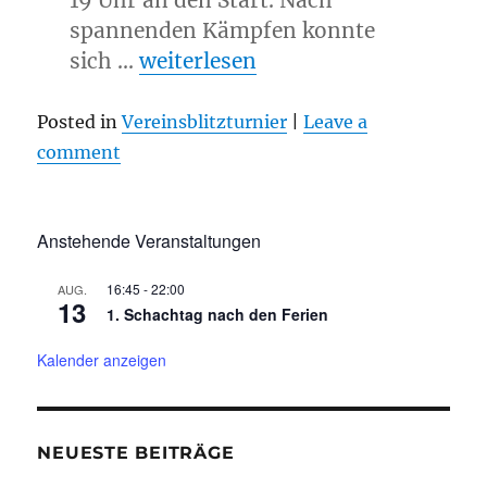
19 Uhr an den Start. Nach
spannenden Kämpfen konnte
„Axel Buhrdorf und Tammo Stindt
sich …
weiterlesen
Posted in
Vereinsblitzturnier
|
Leave a
comment
Anstehende Veranstaltungen
16:45
-
22:00
AUG.
13
1. Schachtag nach den Ferien
Kalender anzeigen
NEUESTE BEITRÄGE