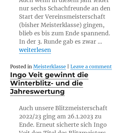
Auch wenn in diesem Jahr leider
nur sechs Schachfreunde an den
Start der Vereinsmeisterschaft
(bisher Meisterklasse) gingen,
blieb es bis zum Ende spannend.
In der 3. Runde gab es zwar …
„
Joachim Kropp gewinnt Vereinsmeiste
weiterlesen
Posted in
Meisterklasse
|
Leave a comment
Ingo Veit gewinnt die
Winterblitz- und die
Jahreswertung
Auch unsere Blitzmeisterschaft
2022/23 ging am 26.1.2023 zu
Ende. Erneut sicherte sich Ingo