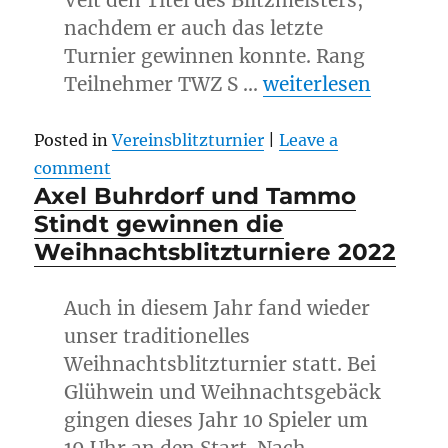
Veit den Titel des Blitzmeisters,
nachdem er auch das letzte
Turnier gewinnen konnte. Rang
„
Ingo Veit gewinnt
Teilnehmer TWZ S …
weiterlesen
Posted in
Vereinsblitzturnier
|
Leave a
comment
Axel Buhrdorf und Tammo
Stindt gewinnen die
Weihnachtsblitzturniere 2022
Auch in diesem Jahr fand wieder
unser traditionelles
Weihnachtsblitzturnier statt. Bei
Glühwein und Weihnachtsgebäck
gingen dieses Jahr 10 Spieler um