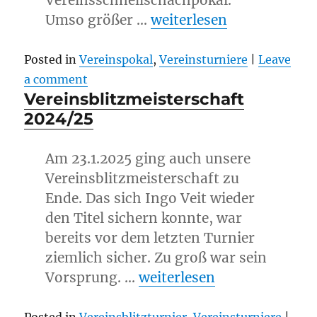
Vereinsschnellschachpokal.
„Rida Boussitou gewinnt
Umso größer …
weiterlesen
Posted in
Vereinspokal
,
Vereinsturniere
|
Leave
a comment
Vereinsblitzmeisterschaft
2024/25
Am 23.1.2025 ging auch unsere
Vereinsblitzmeisterschaft zu
Ende. Das sich Ingo Veit wieder
den Titel sichern konnte, war
bereits vor dem letzten Turnier
ziemlich sicher. Zu groß war sein
„Vereinsblitzmeisterschaf
Vorsprung. …
weiterlesen