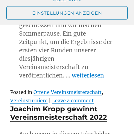
Vom 20. Juli 2023 bis zum
EINSTELLUNGEN ANZEIGEN
10.August bleibt das Bürgerhaus
geschlossen und wir machen
Sommerpause. Ein gute
Zeitpunkt, um die Ergebnisse der
ersten vier Runden unserer
diesjährigen
Vereinsmeisterschaft zu
„Offene Vereinsmeist
veröffentlichen. …
weiterlesen
Posted in
Offene Vereinsmeisterschaft
,
Vereinsturniere
|
Leave a comment
Joachim Kropp gewinnt
Vereinsmeisterschaft 2022