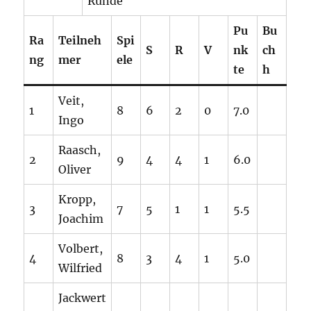
Runde
Pu
Bu
Ra
Teilneh
Spi
S
R
V
nk
ch
ng
mer
ele
te
h
Veit,
1
8
6
2
0
7.0
Ingo
Raasch,
2
9
4
4
1
6.0
Oliver
Kropp,
3
7
5
1
1
5.5
Joachim
Volbert,
4
8
3
4
1
5.0
Wilfried
Jackwert