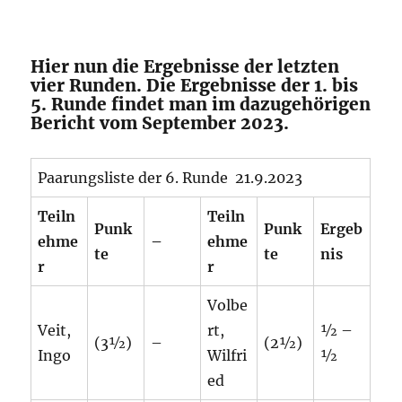
Hier nun die Ergebnisse der letzten
vier Runden. Die Ergebnisse der 1. bis
5. Runde findet man im dazugehörigen
Bericht vom September 2023.
Paarungsliste der 6. Runde 21.9.2023
Teiln
Teiln
Punk
Punk
Ergeb
ehme
–
ehme
te
te
nis
r
r
Volbe
Veit,
rt,
½ –
(3½)
–
(2½)
Ingo
Wilfri
½
ed