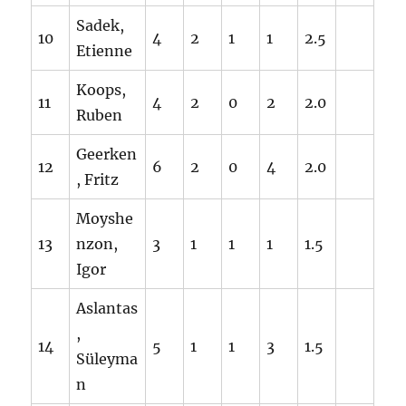
Sadek,
10
4
2
1
1
2.5
Etienne
Koops,
11
4
2
0
2
2.0
Ruben
Geerken
12
6
2
0
4
2.0
, Fritz
Moyshe
13
nzon,
3
1
1
1
1.5
Igor
Aslantas
,
14
5
1
1
3
1.5
Süleyma
n