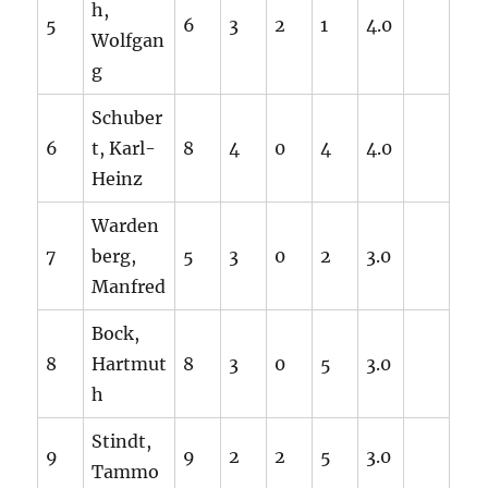
h,
5
6
3
2
1
4.0
Wolfgan
g
Schuber
6
t, Karl-
8
4
0
4
4.0
Heinz
Warden
7
berg,
5
3
0
2
3.0
Manfred
Bock,
8
Hartmut
8
3
0
5
3.0
h
Stindt,
9
9
2
2
5
3.0
Tammo