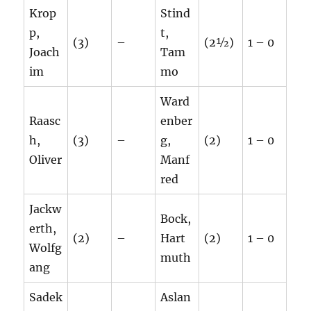
Krop
Stind
p,
t,
(3)
–
(2½)
1 – 0
Joach
Tam
im
mo
Ward
Raasc
enber
h,
(3)
–
g,
(2)
1 – 0
Oliver
Manf
red
Jackw
Bock,
erth,
(2)
–
Hart
(2)
1 – 0
Wolfg
muth
ang
Sadek
Aslan