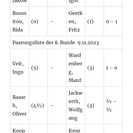
Jakow
Igor
Bouss
Geerk
itou,
(0)
–
en,
(1)
0 – 1
Rida
Fritz
Paarungsliste der 8. Runde 9.11.2023
Ward
Veit,
enber
(5)
–
(3)
1 – 0
Ingo
g,
Manf
Jackw
Raasc
erth,
½ –
h,
(4½)
–
(3)
Wolfg
½
Oliver
ang
Koop
Krop