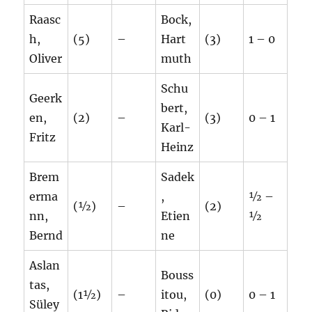
Raasc
Bock,
h,
(5)
–
Hart
(3)
1 – 0
Oliver
muth
Schu
Geerk
bert,
en,
(2)
–
(3)
0 – 1
Karl-
Fritz
Heinz
Brem
Sadek
erma
,
½ –
(½)
–
(2)
nn,
Etien
½
Bernd
ne
Aslan
Bouss
tas,
(1½)
–
itou,
(0)
0 – 1
Süley