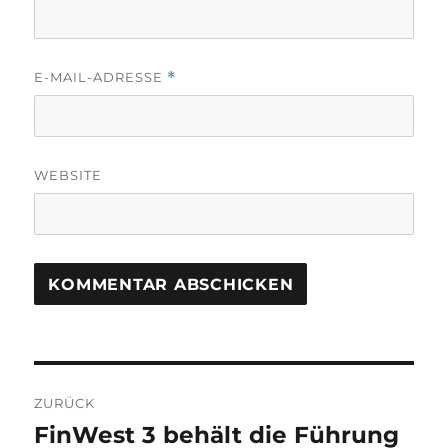
E-MAIL-ADRESSE
*
WEBSITE
Beitragsnavigation
ZURÜCK
FinWest 3 behält die Führung
Vorheriger