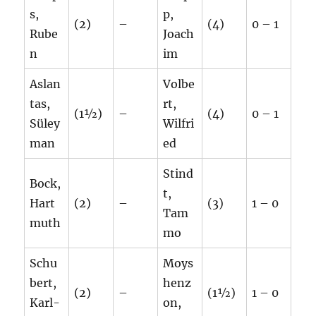
s,
p,
(2)
–
(4)
0 – 1
Rube
Joach
n
im
Aslan
Volbe
tas,
rt,
(1½)
–
(4)
0 – 1
Süley
Wilfri
man
ed
Stind
Bock,
t,
Hart
(2)
–
(3)
1 – 0
Tam
muth
mo
Schu
Moys
bert,
henz
(2)
–
(1½)
1 – 0
Karl-
on,