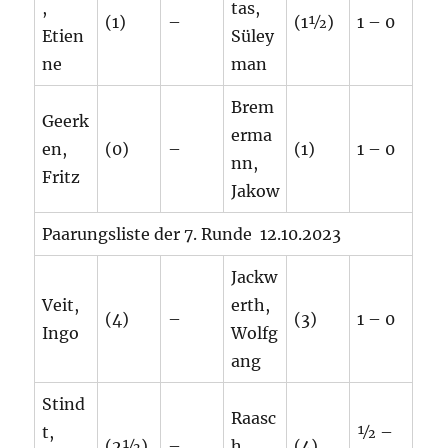
,
tas,
(1)
–
(1½)
1 – 0
Etien
Süley
ne
man
Brem
Geerk
erma
en,
(0)
–
(1)
1 – 0
nn,
Fritz
Jakow
Paarungsliste der 7. Runde 12.10.2023
Jackw
Veit,
erth,
(4)
–
(3)
1 – 0
Ingo
Wolfg
ang
Stind
Raasc
t,
½ –
(2½)
–
h,
(4)