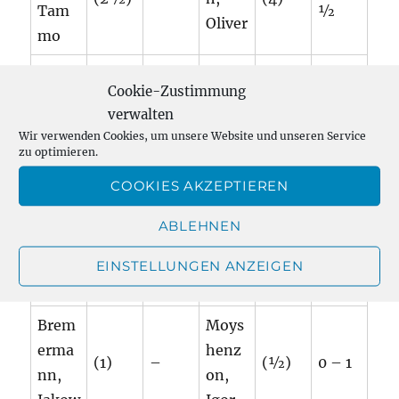
Tam
½
Oliver
mo
Volbe
Bock,
Cookie-Zustimmung
rt,
(3)
–
Hart
(2)
1 – 0
verwalten
Wilfri
muth
Wir verwenden Cookies, um unsere Website und unseren Service
ed
zu optimieren.
COOKIES AKZEPTIEREN
Ward
Schu
enber
bert,
ABLEHNEN
g,
(2)
–
(2)
1 – 0
Karl-
Manf
EINSTELLUNGEN ANZEIGEN
Heinz
red
Brem
Moys
erma
henz
(1)
–
(½)
0 – 1
nn,
on,