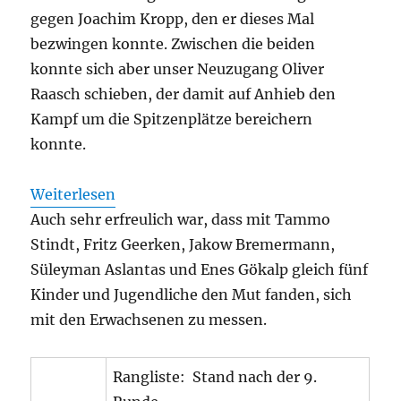
gegen Joachim Kropp, den er dieses Mal
bezwingen konnte. Zwischen die beiden
konnte sich aber unser Neuzugang Oliver
Raasch schieben, der damit auf Anhieb den
Kampf um die Spitzenplätze bereichern
konnte.
:
Weiterlesen
Ingo
Auch sehr erfreulich war, dass mit Tammo
Veit
Stindt, Fritz Geerken, Jakow Bremermann,
gewinnt
Süleyman Aslantas und Enes Gökalp gleich fünf
die
Kinder und Jugendliche den Mut fanden, sich
Offene
mit den Erwachsenen zu messen.
Vereinsmeisterschaft
2023
Rangliste: Stand nach der 9.