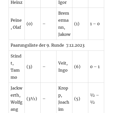
Heinz
Igor
Brem
Peine
erma
(0)
–
(1)
1 – 0
, Olaf
nn,
Jakow
Paarungsliste der 9. Runde 7.12.2023
Stind
t,
Veit,
(3)
–
(6)
0 – 1
Tam
Ingo
mo
Jackw
Krop
erth,
p,
½ –
(3½)
–
(5)
Wolfg
Joach
½
ang
im