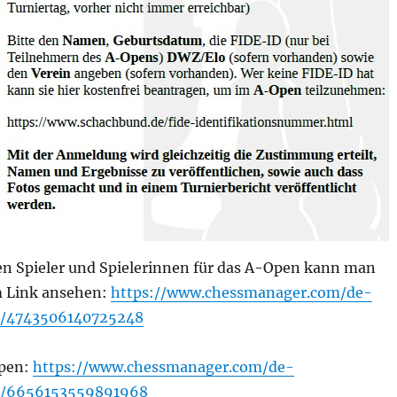
n Spieler und Spielerinnen für das A-Open kann man
m Link ansehen:
https://www.chessmanager.com/de-
s/4743506140725248
Open:
https://www.chessmanager.com/de-
s/6656153559891968