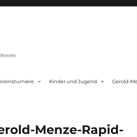
9 Bremen
ereinsturniere
Kinder und Jugend
Gerold-Me
erold-Menze-Rapid-