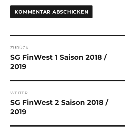
Beitragsnavigation
ZURÜCK
SG FinWest 1 Saison 2018 /
Vorheriger
Beitrag:
2019
WEITER
SG FinWest 2 Saison 2018 /
Nächster
Beitrag:
2019