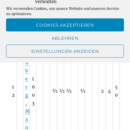
u
verwalten
Wir verwenden Cookies, um unsere Website und unseren Service
s
zu optimieren.
W
COOKIES AKZEPTIEREN
a
r
ABLEHNEN
d
EINSTELLUNGEN ANZEIGEN
e
n
b
e
1
1
r
6
5
½
½
½
½
2
4
2
g
0
0
,
3
M
a
n