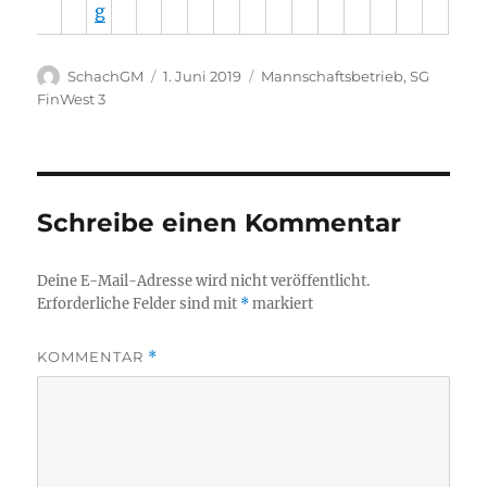
g
Autor
Veröffentlicht
Kategorien
SchachGM
1. Juni 2019
Mannschaftsbetrieb
,
SG
am
FinWest 3
Schreibe einen Kommentar
Deine E-Mail-Adresse wird nicht veröffentlicht.
Erforderliche Felder sind mit
*
markiert
KOMMENTAR
*