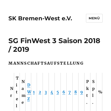
SK Bremen-West e.V.
MENÜ
SG FinWest 3 Saison 2018
/ 2019
MANNSCHAFTSAUFSTELLUNG
T
N
P
S
i
D
N
a
k
p
t
W
1
2
3
4
5
6
7
8
9
%
r
m
t
l
e
Z
e
.
.
l