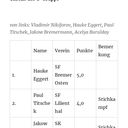
von links: Vladimir Nikiforov, Hauke Eggert, Paul
Titschek, Jakow Bremermann, Acelya Burulday
Bemer
Name
Verein
Punkte
kung
SF
Hauke
1.
Bremer
5,0
Eggert
Osten
Paul
SF
Stichka
2.
Titsche
Lilient
4,0
mpf
k
hal
Jakow
SK
Stichka