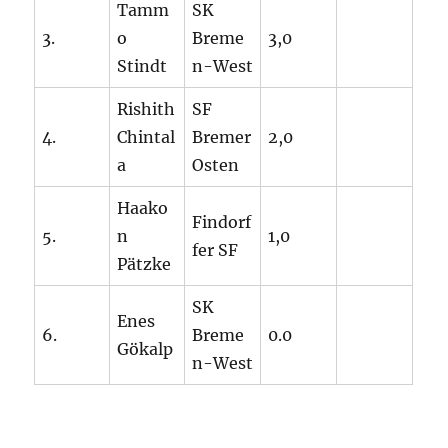
Tamm
SK
3.
o
Breme
3,0
Stindt
n-West
Rishith
SF
4.
Chintal
Bremer
2,0
a
Osten
Haako
Findorf
5.
n
1,0
fer SF
Pätzke
SK
Enes
6.
Breme
0.0
Gökalp
n-West