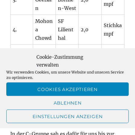
mpf
n
n-West
Mohon
SF
Stichka
4.
a
Lilient
2,0
mpf
Chowd
hal
SK
Tarik
Stichka
Cookie-Zustimmung
5.
Breme
1,0
Yilmaz
mpf
verwalten
n-West
Wir verwenden Cookies, um unsere Website und unseren Service
zu optimieren.
Güney
Findorf
Stichka
COOKIES AKZEPTIEREN
6.
Buruld
1,0
fer SF
mpf
ay
ABLEHNEN
EINSTELLUNGEN ANZEIGEN
In der C-Gruppe sah es dafür für uns bis zur