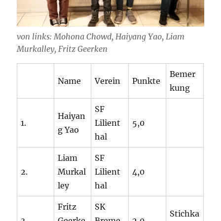
von links: Mohona Chowd, Haiyang Yao, Liam
Murkalley, Fritz Geerken
Bemer
Name
Verein
Punkte
kung
SF
Haiyan
1.
Lilient
5,0
g Yao
hal
Liam
SF
2.
Murkal
Lilient
4,0
ley
hal
Fritz
SK
Stichka
3.
Geerke
Breme
2,0