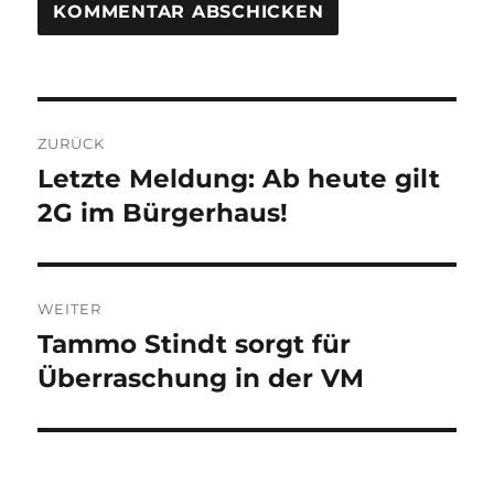
Beitragsnavigation
ZURÜCK
Letzte Meldung: Ab heute gilt
Vorheriger
Beitrag:
2G im Bürgerhaus!
WEITER
Tammo Stindt sorgt für
Nächster
Beitrag:
Überraschung in der VM