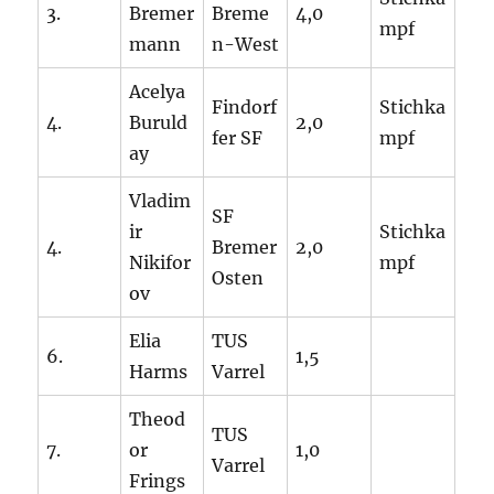
3.
Bremer
Breme
4,0
mpf
mann
n-West
Acelya
Findorf
Stichka
4.
Buruld
2,0
fer SF
mpf
ay
Vladim
SF
ir
Stichka
4.
Bremer
2,0
Nikifor
mpf
Osten
ov
Elia
TUS
6.
1,5
Harms
Varrel
Theod
TUS
7.
or
1,0
Varrel
Frings