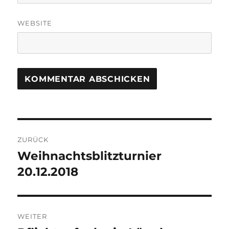
WEBSITE
Beitragsnavigation
ZURÜCK
Weihnachtsblitzturnier
Vorheriger
Beitrag:
20.12.2018
WEITER