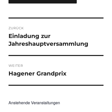
Beitragsnavigation
ZURÜCK
Einladung zur
Vorheriger
Beitrag:
Jahreshauptversammlung
WEITER
Hagener Grandprix
Nächster
Beitrag:
Anstehende Veranstaltungen