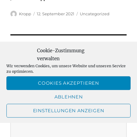
Autor
Veröffentlicht
Kategorien
Kropp
12. September 2021
Uncategorized
am
Schreibe einen Kommentar
Cookie-Zustimmung
verwalten
Deine E-Mail-Adresse wird nicht veröffentlicht.
Wir verwenden Cookies, um unsere Website und unseren Service
zu optimieren.
Erforderliche Felder sind mit
*
markiert
COOKIES AKZEPTIEREN
KOMMENTAR
*
ABLEHNEN
EINSTELLUNGEN ANZEIGEN