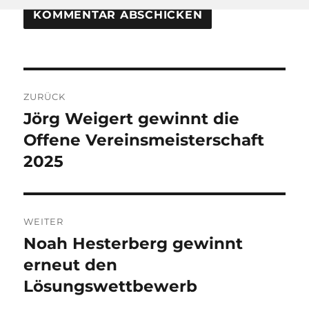
Beitragsnavigation
ZURÜCK
Jörg Weigert gewinnt die
Vorheriger
Beitrag:
Offene Vereinsmeisterschaft
2025
WEITER
Noah Hesterberg gewinnt
Nächster
Beitrag:
erneut den
Lösungswettbewerb