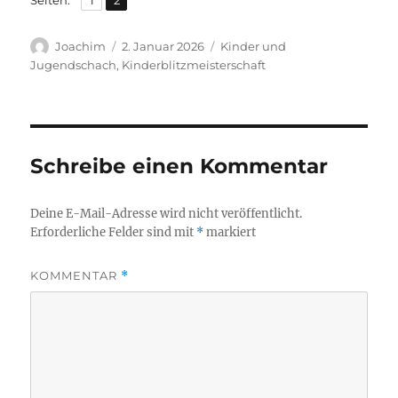
Seiten:
1
2
Autor
Veröffentlicht
Kategorien
Joachim
2. Januar 2026
Kinder und
am
Jugendschach
,
Kinderblitzmeisterschaft
Schreibe einen Kommentar
Deine E-Mail-Adresse wird nicht veröffentlicht.
Erforderliche Felder sind mit
*
markiert
KOMMENTAR
*