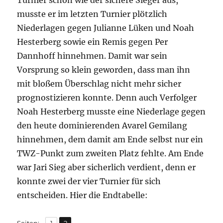
Turnier schon wie der sichere Sieger aus,
musste er im letzten Turnier plötzlich
Niederlagen gegen Julianne Lüken und Noah
Hesterberg sowie ein Remis gegen Per
Dannhoff hinnehmen. Damit war sein
Vorsprung so klein geworden, dass man ihn
mit bloßem Überschlag nicht mehr sicher
prognostizieren konnte. Denn auch Verfolger
Noah Hesterberg musste eine Niederlage gegen
den heute dominierenden Avarel Gemilang
hinnehmen, dem damit am Ende selbst nur ein
TWZ-Punkt zum zweiten Platz fehlte. Am Ende
war Jari Sieg aber sicherlich verdient, denn er
konnte zwei der vier Turnier für sich
entscheiden. Hier die Endtabelle:
,
Seite
Seite