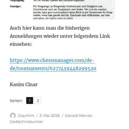
Auch hier kann man die bisherigen
Anmeldungen wieder unter folgendem Link
einsehen:
https://www.chessmanager.com/de-
de/tournaments/6277459448299520
Kasim Cinar
,
Seite
Seite
Seiten:
1
2
Autor
Veröffentlicht
Kategorien
Joachim
3. Mai 2026
Gerold-Menze-
am
Gedächnisturnier