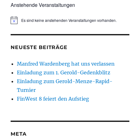
Anstehende Veranstaltungen
Es sind keine anstehenden Veranstaltungen vorhanden.
H
i
n
w
e
NEUESTE BEITRÄGE
i
s
Manfred Wardenberg hat uns verlassen
Einladung zum 1. Gerold-Gedenkblitz
Einladung zum Gerold-Menze-Rapid-
Turnier
FinWest 8 feiert den Aufstieg
META