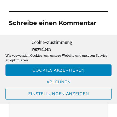
Schreibe einen Kommentar
Deine E-Mail-Adresse wird nicht veröffentlicht.
Cookie-Zustimmung
Erforderliche Felder sind mit
*
markiert
verwalten
KOMMENTAR
*
Wir verwenden Cookies, um unsere Website und unseren Service
zu optimieren.
COOKIES AKZEPTIEREN
ABLEHNEN
EINSTELLUNGEN ANZEIGEN