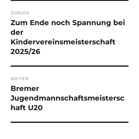
Beitragsnavigation
ZURÜCK
Zum Ende noch Spannung bei
Vorheriger
Beitrag:
der
Kindervereinsmeisterschaft
2025/26
WEITER
Bremer
Nächster
Beitrag:
Jugendmannschaftsmeistersc
haft U20